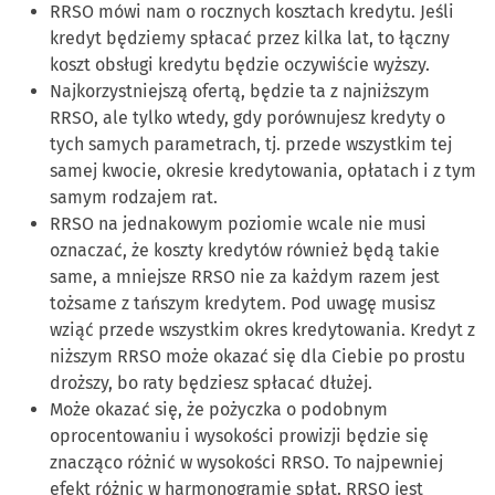
RRSO mówi nam o rocznych kosztach kredytu. Jeśli
kredyt będziemy spłacać przez kilka lat, to łączny
koszt obsługi kredytu będzie oczywiście wyższy.
Najkorzystniejszą ofertą, będzie ta z najniższym
RRSO, ale tylko wtedy, gdy porównujesz kredyty o
tych samych parametrach, tj. przede wszystkim tej
samej kwocie, okresie kredytowania, opłatach i z tym
samym rodzajem rat.
RRSO na jednakowym poziomie wcale nie musi
oznaczać, że koszty kredytów również będą takie
same, a mniejsze RRSO nie za każdym razem jest
tożsame z tańszym kredytem. Pod uwagę musisz
wziąć przede wszystkim okres kredytowania. Kredyt z
niższym RRSO może okazać się dla Ciebie po prostu
droższy, bo raty będziesz spłacać dłużej.
Może okazać się, że pożyczka o podobnym
oprocentowaniu i wysokości prowizji będzie się
znacząco różnić w wysokości RRSO. To najpewniej
efekt różnic w harmonogramie spłat. RRSO jest