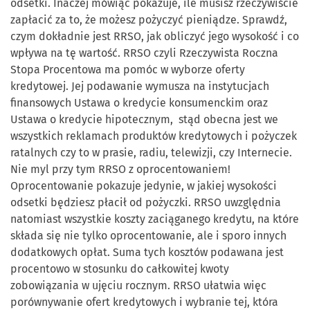
odsetki. Inaczej mówiąc pokazuje, ile musisz rzeczywiście
zapłacić za to, że możesz pożyczyć pieniądze. Sprawdź,
czym dokładnie jest RRSO, jak obliczyć jego wysokość i co
wpływa na tę wartość. RRSO czyli Rzeczywista Roczna
Stopa Procentowa ma pomóc w wyborze oferty
kredytowej. Jej podawanie wymusza na instytucjach
finansowych Ustawa o kredycie konsumenckim oraz
Ustawa o kredycie hipotecznym, stąd obecna jest we
wszystkich reklamach produktów kredytowych i pożyczek
ratalnych czy to w prasie, radiu, telewizji, czy Internecie.
Nie myl przy tym RRSO z oprocentowaniem!
Oprocentowanie pokazuje jedynie, w jakiej wysokości
odsetki będziesz płacił od pożyczki. RRSO uwzględnia
natomiast wszystkie koszty zaciąganego kredytu, na które
składa się nie tylko oprocentowanie, ale i sporo innych
dodatkowych opłat. Suma tych kosztów podawana jest
procentowo w stosunku do całkowitej kwoty
zobowiązania w ujęciu rocznym. RRSO ułatwia więc
porównywanie ofert kredytowych i wybranie tej, która