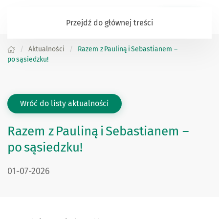
Zaloguj się
Przejdź do głównej treści
Aktualności
Razem z Pauliną i Sebastianem –
po sąsiedzku!
Wróć do listy aktualności
Razem z Pauliną i Sebastianem –
po sąsiedzku!
DATA PUBLIKACJI:
01-07-2026